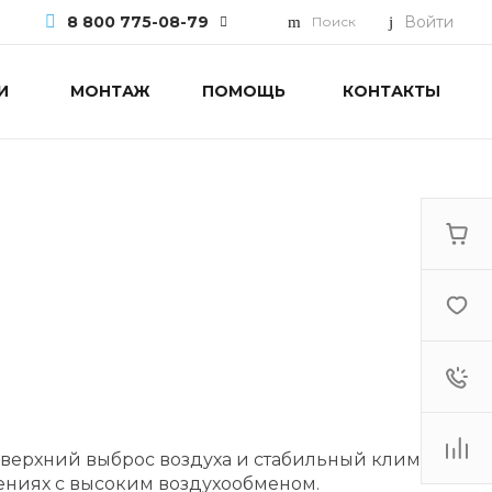
8 800 775-08-79
Войти
Поиск
И
МОНТАЖ
ПОМОЩЬ
КОНТАКТЫ
8 800 775-08-79
г. Москва, БЦ Вятский, ул.
Вятская д.70, офис 715
Пн-Пт: 9:30-18:00 Cб-Вс:
Выходной
info@mdv.com.ru
ерхний выброс воздуха и стабильный климат в
иях с высоким воздухообменом.