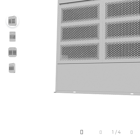
1
/
4