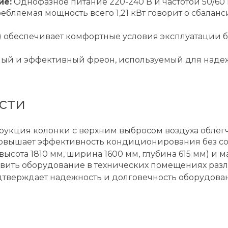
ие:
Однофазное питание 220-240 В и частотой 50/6
бляемая мощность всего 1,21 кВт говорит о сбала
А) обеспечивает комфортные условия эксплуатации 
ый и эффективный фреон, используемый для надеж
сти
укция колонки с верхним выбросом воздуха облегч
овышает эффективность кондиционирования без со
ысота 1810 мм, ширина 1600 мм, глубина 615 мм) и м
овить оборудование в технических помещениях разл
тверждает надежность и долговечность оборудовани