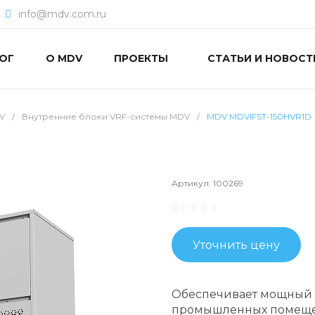
info@mdv.com.ru
ОГ
О MDV
ПРОЕКТЫ
СТАТЬИ И НОВОСТ
V
/
Внутренние блоки VRF-системы MDV
/
MDV MDVIFST-150HVR1D
Артикул:
100269
Уточнить цену
Обеспечивает мощный в
промышленных помещен