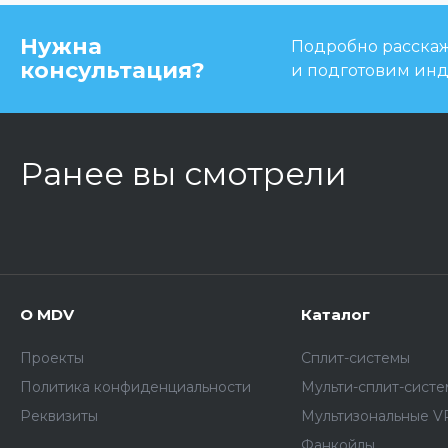
Нужна
Подробно расскаже
консультация?
и подготовим ин
Ранее вы смотрели
О MDV
Каталог
Проекты
Сплит-системы
Политика конфиденциальности
Мульти-сплит-сист
Реквизиты
Мультизональные V
Фанкойлы