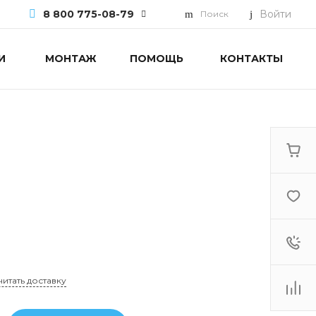
8 800 775-08-79
Войти
Поиск
И
МОНТАЖ
ПОМОЩЬ
КОНТАКТЫ
8 800 775-08-79
г. Москва, БЦ Вятский, ул.
Вятская д.70, офис 715
Пн-Пт: 9:30-18:00 Cб-Вс:
Выходной
info@mdv.com.ru
читать доставку