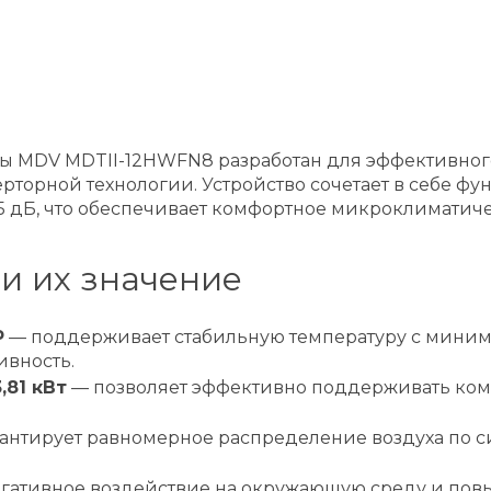
мы MDV MDTII-12HWFN8 разработан для эффективно
торной технологии. Устройство сочетает в себе фу
5 дБ, что обеспечивает комфортное микроклиматич
и их значение
P
— поддерживает стабильную температуру с миним
ивность.
,81 кВт
— позволяет эффективно поддерживать ком
антирует равномерное распределение воздуха по с
гативное воздействие на окружающую среду и пов