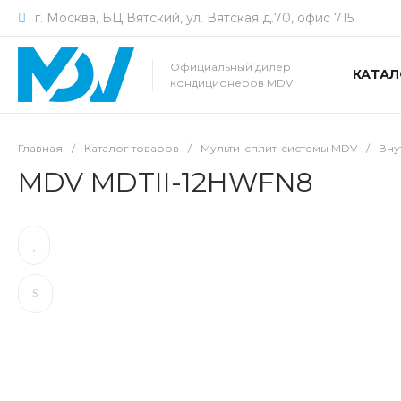
г. Москва, БЦ Вятский, ул. Вятская д.70, офис 715
Официальный дилер
КАТАЛ
кондиционеров MDV
Главная
/
Каталог товаров
/
Мульти-сплит-системы MDV
/
Вну
MDV MDTII-12HWFN8