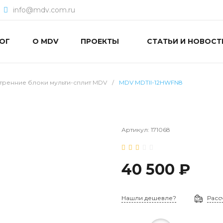
info@mdv.com.ru
ОГ
О MDV
ПРОЕКТЫ
СТАТЬИ И НОВОСТ
тренние блоки мульти-сплит MDV
/
MDV MDTII-12HWFN8
Артикул:
171068
40 500 ₽
Нашли дешевле?
Расс