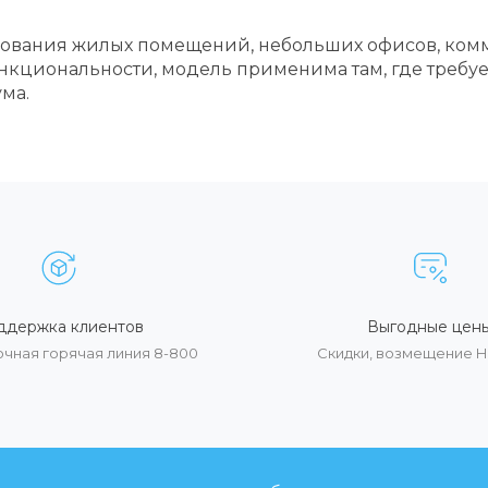
вания жилых помещений, небольших офисов, комм
кциональности, модель применима там, где требуе
ма.
ддержка клиентов
Выгодные цен
очная горячая линия 8-800
Скидки, возмещение 