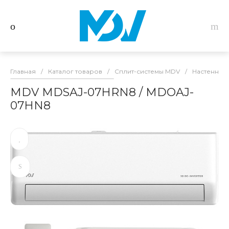
Главная
/
Каталог товаров
/
Сплит-системы MDV
/
Настенные
MDV MDSAJ-07HRN8 / MDOAJ-
07HN8