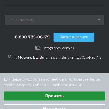
8 800 775-08-79
Заказать звонок
info@mdv.com.ru
г. Москва, БЦ Вятский, ул. Вятская д.70, офис 715
Для Вашего удобства этот веб-сайт использует файлы
cookie и системы обезличенной статистики.
Выберите настройки cookie
Принять
Минимальные
© ООО «ТЕХНОКЛИМАТ ИНЖИНИРИНГ», официальный
Аналитические/Функциональные
дилер MDV в РФ
Настроить