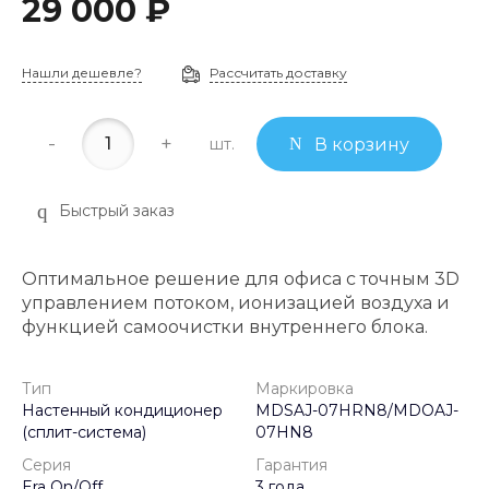
29 000 ₽
Нашли дешевле?
Рассчитать доставку
-
+
шт.
В корзину
Быстрый заказ
Оптимальное решение для офиса с точным 3D
управлением потоком, ионизацией воздуха и
функцией самоочистки внутреннего блока.
Тип
Маркировка
Настенный кондиционер
MDSAJ-07HRN8/MDOAJ-
(сплит-система)
07HN8
Серия
Гарантия
Era On/Off
3 года