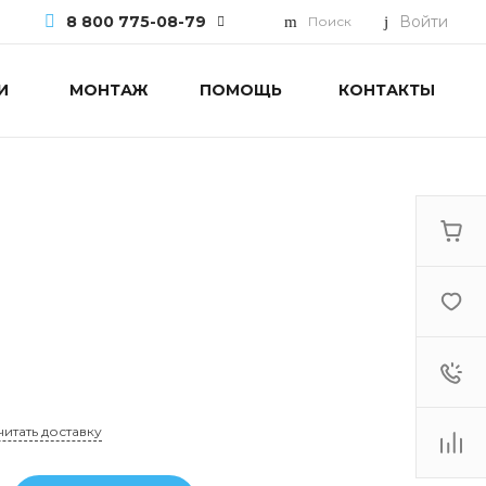
8 800 775-08-79
Войти
Поиск
И
МОНТАЖ
ПОМОЩЬ
КОНТАКТЫ
8 800 775-08-79
г. Москва, БЦ Вятский, ул.
Вятская д.70, офис 715
Пн-Пт: 9:30-18:00 Cб-Вс:
Выходной
info@mdv.com.ru
читать доставку