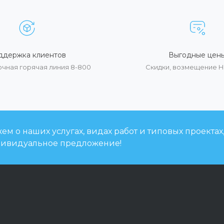
ддержка клиентов
Выгодные цен
очная горячая линия 8-800
Скидки, возмещение 
м о наших услугах, видах работ и типовых проектах
дивидуальное предложение!