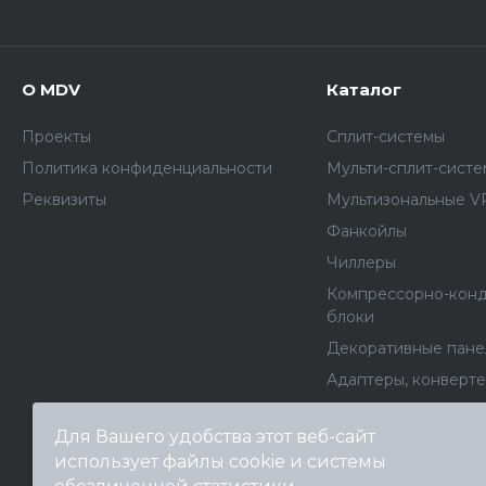
О MDV
Каталог
Проекты
Сплит-системы
Политика конфиденциальности
Мульти-сплит-сист
Реквизиты
Мультизональные V
Фанкойлы
Чиллеры
Компрессорно-кон
блоки
Декоративные пане
Адаптеры, конверт
Архив моделей
Для Вашего удобства этот веб-сайт
Крышные кондицио
использует файлы cookie и системы
Тепловые насосы