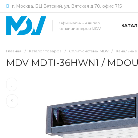
г. Москва, БЦ Вятский, ул. Вятская д.70, офис 715
Официальный дилер
КАТАЛ
кондиционеров MDV
Главная
/
Каталог товаров
/
Сплит-системы MDV
/
Канальные
MDV MDTI-36HWN1 / MDOU