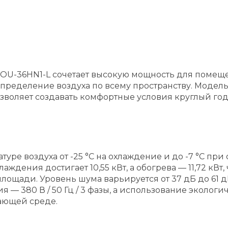
U-36HN1-L сочетает высокую мощность для помеще
ределение воздуха по всему пространству. Модел
зволяет создавать комфортные условия круглый год
уре воздуха от -25 °C на охлаждение и до -7 °C при
ждения достигает 10,55 кВт, а обогрева — 11,72 кВт
ощади. Уровень шума варьируется от 37 дБ до 61 
 — 380 В / 50 Гц / 3 фазы, а использование эколог
ающей среде.