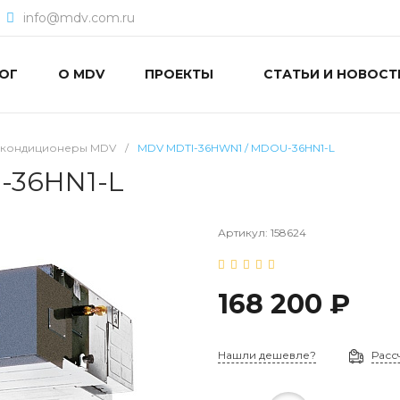
info@mdv.com.ru
ОГ
О MDV
ПРОЕКТЫ
СТАТЬИ И НОВОСТ
 кондиционеры MDV
/
MDV MDTI-36HWN1 / MDOU-36HN1-L
-36HN1-L
Артикул:
158624
168 200 ₽
Нашли дешевле?
Расс